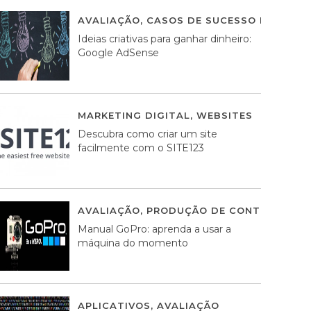
AVALIAÇÃO
,
CASOS DE SUCESSO DE ESTRA
Ideias criativas para ganhar dinheiro:
Google AdSense
MARKETING DIGITAL
,
WEBSITES
05 AGOS
Descubra como criar um site
facilmente com o SITE123
AVALIAÇÃO
,
PRODUÇÃO DE CONTEÚDOS M
Manual GoPro: aprenda a usar a
máquina do momento
APLICATIVOS
,
AVALIAÇÃO
25 MARÇO, 201