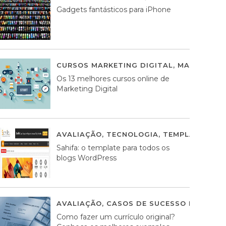
Gadgets fantásticos para iPhone
CURSOS MARKETING DIGITAL
,
MARKETING 
Os 13 melhores cursos online de
Marketing Digital
AVALIAÇÃO
,
TECNOLOGIA
,
TEMPLATES WO
Sahifa: o template para todos os
blogs WordPress
AVALIAÇÃO
,
CASOS DE SUCESSO DE ESTRA
Como fazer um currículo original?