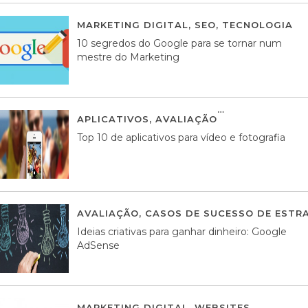
MARKETING DIGITAL
,
SEO
,
TECNOLOGIA
2
10 segredos do Google para se tornar num
mestre do Marketing
APLICATIVOS
,
AVALIAÇÃO
23 MARÇO, 201
Top 10 de aplicativos para vídeo e fotografia
AVALIAÇÃO
,
CASOS DE SUCESSO DE ESTRA
Ideias criativas para ganhar dinheiro: Google
AdSense
MARKETING DIGITAL
,
WEBSITES
05 AGOS