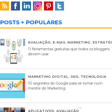
POSTS + POPULARES
AVALIAÇÃO
,
E-MAIL MARKETING
,
ESTRATÉG
11 ferramentas gratuitas que todos os bloggers
devem usar
MARKETING DIGITAL
,
SEO
,
TECNOLOGIA
2
10 segredos do Google para se tornar num
mestre do Marketing
APLICATIVOS
,
AVALIAÇÃO
23 MARÇO, 201