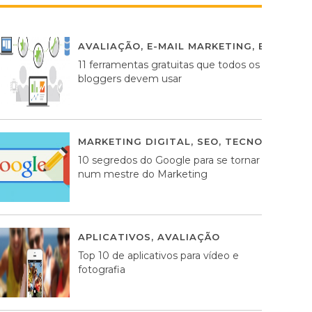
AVALIAÇÃO
,
E-MAIL MARKETING
,
ESTRATÉG
11 ferramentas gratuitas que todos os
bloggers devem usar
MARKETING DIGITAL
,
SEO
,
TECNOLOGIA
2
10 segredos do Google para se tornar
num mestre do Marketing
APLICATIVOS
,
AVALIAÇÃO
23 MARÇO, 201
Top 10 de aplicativos para vídeo e
fotografia