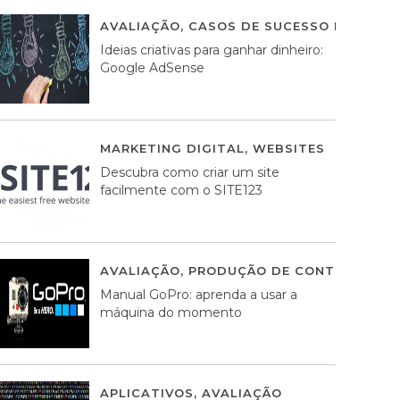
AVALIAÇÃO
,
CASOS DE SUCESSO DE ESTRA
Ideias criativas para ganhar dinheiro:
Google AdSense
MARKETING DIGITAL
,
WEBSITES
05 AGOS
Descubra como criar um site
facilmente com o SITE123
AVALIAÇÃO
,
PRODUÇÃO DE CONTEÚDOS M
Manual GoPro: aprenda a usar a
máquina do momento
APLICATIVOS
,
AVALIAÇÃO
25 MARÇO, 201