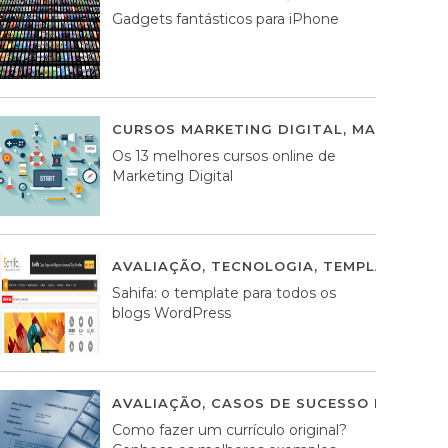
Gadgets fantásticos para iPhone
CURSOS MARKETING DIGITAL
,
MARKETING 
Os 13 melhores cursos online de
Marketing Digital
AVALIAÇÃO
,
TECNOLOGIA
,
TEMPLATES WO
Sahifa: o template para todos os
blogs WordPress
AVALIAÇÃO
,
CASOS DE SUCESSO DE ESTRA
Como fazer um currículo original?