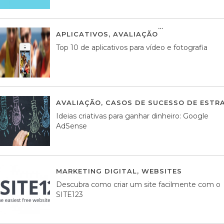
APLICATIVOS
,
AVALIAÇÃO
23 MARÇO, 201
Top 10 de aplicativos para vídeo e fotografia
AVALIAÇÃO
,
CASOS DE SUCESSO DE ESTRA
Ideias criativas para ganhar dinheiro: Google
AdSense
MARKETING DIGITAL
,
WEBSITES
05 AGOS
Descubra como criar um site facilmente com o
SITE123