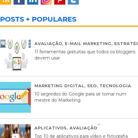
POSTS + POPULARES
AVALIAÇÃO
,
E-MAIL MARKETING
,
ESTRATÉG
11 ferramentas gratuitas que todos os bloggers
devem usar
MARKETING DIGITAL
,
SEO
,
TECNOLOGIA
2
10 segredos do Google para se tornar num
mestre do Marketing
APLICATIVOS
,
AVALIAÇÃO
23 MARÇO, 201
Top 10 de aplicativos para vídeo e fotografia