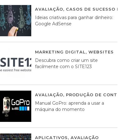
AVALIAÇÃO
,
CASOS DE SUCESSO DE ESTRA
Ideias criativas para ganhar dinheiro:
Google AdSense
MARKETING DIGITAL
,
WEBSITES
05 AGOS
Descubra como criar um site
facilmente com o SITE123
AVALIAÇÃO
,
PRODUÇÃO DE CONTEÚDOS M
Manual GoPro: aprenda a usar a
máquina do momento
APLICATIVOS
,
AVALIAÇÃO
25 MARÇO, 201