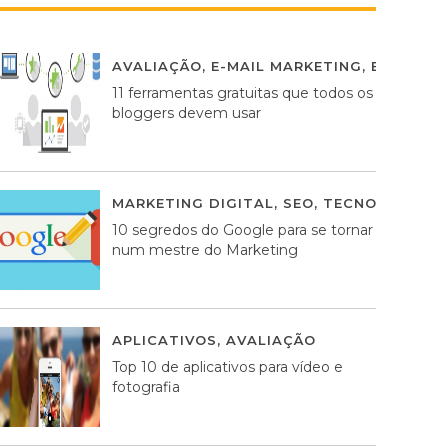
AVALIAÇÃO
,
E-MAIL MARKETING
,
ESTRATÉG
11 ferramentas gratuitas que todos os
bloggers devem usar
MARKETING DIGITAL
,
SEO
,
TECNOLOGIA
2
10 segredos do Google para se tornar
num mestre do Marketing
APLICATIVOS
,
AVALIAÇÃO
23 MARÇO, 201
Top 10 de aplicativos para vídeo e
fotografia