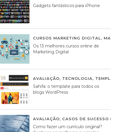
Gadgets fantásticos para iPhone
CURSOS MARKETING DIGITAL
,
MARKETING 
Os 13 melhores cursos online de
Marketing Digital
AVALIAÇÃO
,
TECNOLOGIA
,
TEMPLATES WO
Sahifa: o template para todos os
blogs WordPress
AVALIAÇÃO
,
CASOS DE SUCESSO DE ESTRA
Como fazer um currículo original?