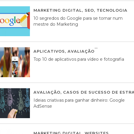
MARKETING DIGITAL
,
SEO
,
TECNOLOGIA
2
10 segredos do Google para se tornar num
mestre do Marketing
APLICATIVOS
,
AVALIAÇÃO
23 MARÇO, 201
Top 10 de aplicativos para vídeo e fotografia
AVALIAÇÃO
,
CASOS DE SUCESSO DE ESTRA
Ideias criativas para ganhar dinheiro: Google
AdSense
MARKETING DIGITAL
,
WEBSITES
05 AGOS