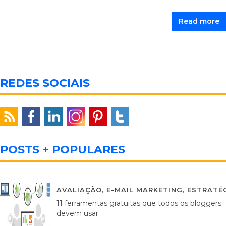
Read more
REDES SOCIAIS
POSTS + POPULARES
AVALIAÇÃO
,
E-MAIL MARKETING
,
ESTRATÉG
11 ferramentas gratuitas que todos os bloggers
devem usar