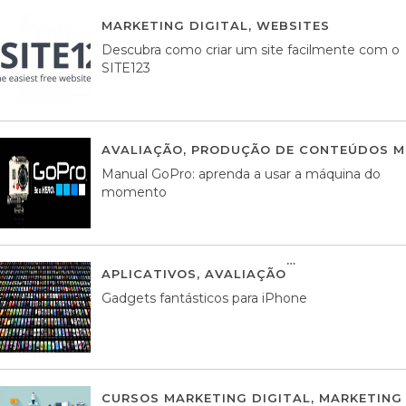
MARKETING DIGITAL
,
WEBSITES
05 AGOS
Descubra como criar um site facilmente com o
SITE123
AVALIAÇÃO
,
PRODUÇÃO DE CONTEÚDOS M
Manual GoPro: aprenda a usar a máquina do
momento
APLICATIVOS
,
AVALIAÇÃO
25 MARÇO, 201
Gadgets fantásticos para iPhone
CURSOS MARKETING DIGITAL
,
MARKETING 