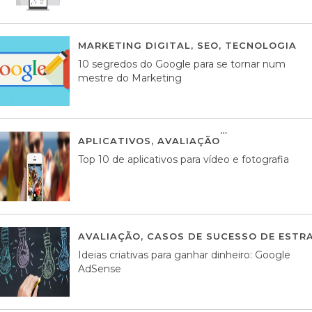
MARKETING DIGITAL
,
SEO
,
TECNOLOGIA
2
10 segredos do Google para se tornar num
mestre do Marketing
APLICATIVOS
,
AVALIAÇÃO
23 MARÇO, 201
Top 10 de aplicativos para vídeo e fotografia
AVALIAÇÃO
,
CASOS DE SUCESSO DE ESTRA
Ideias criativas para ganhar dinheiro: Google
AdSense