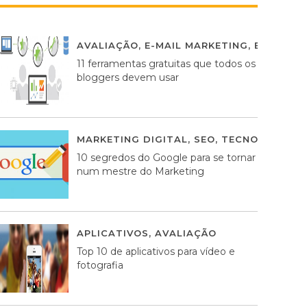
AVALIAÇÃO
,
E-MAIL MARKETING
,
ESTRATÉG
11 ferramentas gratuitas que todos os
bloggers devem usar
MARKETING DIGITAL
,
SEO
,
TECNOLOGIA
2
10 segredos do Google para se tornar
num mestre do Marketing
APLICATIVOS
,
AVALIAÇÃO
23 MARÇO, 201
Top 10 de aplicativos para vídeo e
fotografia