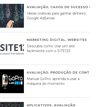
AVALIAÇÃO
,
CASOS DE SUCESSO DE ESTRA
Ideias criativas para ganhar dinheiro:
Google AdSense
MARKETING DIGITAL
,
WEBSITES
05 AGOS
Descubra como criar um site
facilmente com o SITE123
AVALIAÇÃO
,
PRODUÇÃO DE CONTEÚDOS M
Manual GoPro: aprenda a usar a
máquina do momento
APLICATIVOS
,
AVALIAÇÃO
25 MARÇO, 201