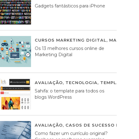
Gadgets fantásticos para iPhone
CURSOS MARKETING DIGITAL
,
MARKETING 
Os 13 melhores cursos online de
Marketing Digital
AVALIAÇÃO
,
TECNOLOGIA
,
TEMPLATES WO
Sahifa: o template para todos os
blogs WordPress
AVALIAÇÃO
,
CASOS DE SUCESSO DE ESTRA
Como fazer um currículo original?