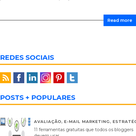
Read more
REDES SOCIAIS
POSTS + POPULARES
AVALIAÇÃO
,
E-MAIL MARKETING
,
ESTRATÉG
11 ferramentas gratuitas que todos os bloggers
devem usar