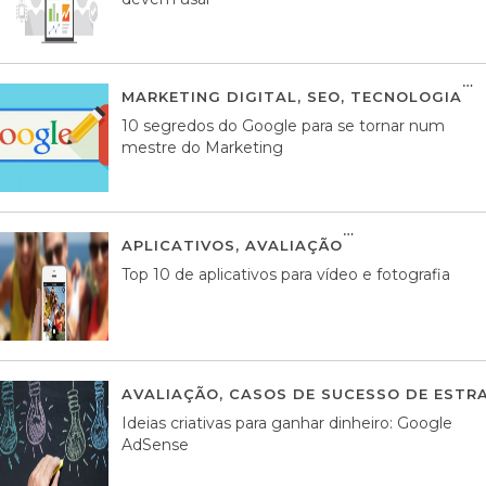
MARKETING DIGITAL
,
SEO
,
TECNOLOGIA
2
10 segredos do Google para se tornar num
mestre do Marketing
APLICATIVOS
,
AVALIAÇÃO
23 MARÇO, 201
Top 10 de aplicativos para vídeo e fotografia
AVALIAÇÃO
,
CASOS DE SUCESSO DE ESTRA
Ideias criativas para ganhar dinheiro: Google
AdSense