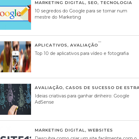
MARKETING DIGITAL
,
SEO
,
TECNOLOGIA
2
10 segredos do Google para se tornar num
mestre do Marketing
APLICATIVOS
,
AVALIAÇÃO
23 MARÇO, 201
Top 10 de aplicativos para vídeo e fotografia
AVALIAÇÃO
,
CASOS DE SUCESSO DE ESTRA
Ideias criativas para ganhar dinheiro: Google
AdSense
MARKETING DIGITAL
,
WEBSITES
05 AGOS
Descubra como criar um site facilmente com o