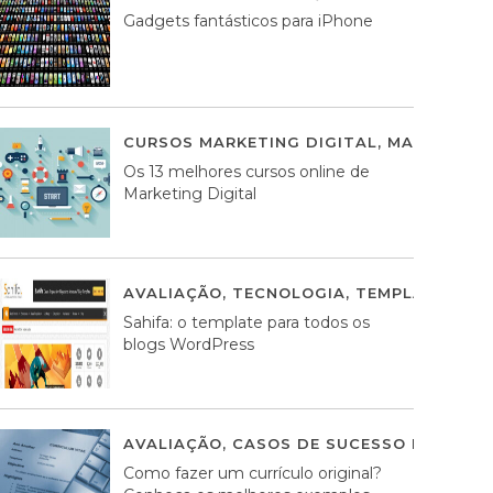
Gadgets fantásticos para iPhone
CURSOS MARKETING DIGITAL
,
MARKETING 
Os 13 melhores cursos online de
Marketing Digital
AVALIAÇÃO
,
TECNOLOGIA
,
TEMPLATES WO
Sahifa: o template para todos os
blogs WordPress
AVALIAÇÃO
,
CASOS DE SUCESSO DE ESTRA
Como fazer um currículo original?