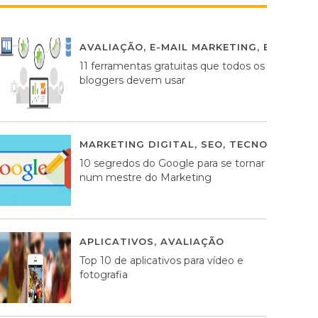
AVALIAÇÃO
,
E-MAIL MARKETING
,
ESTRATÉG
11 ferramentas gratuitas que todos os
bloggers devem usar
MARKETING DIGITAL
,
SEO
,
TECNOLOGIA
2
10 segredos do Google para se tornar
num mestre do Marketing
APLICATIVOS
,
AVALIAÇÃO
23 MARÇO, 201
Top 10 de aplicativos para vídeo e
fotografia