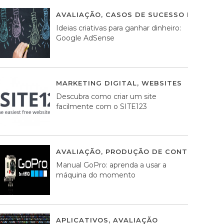
AVALIAÇÃO
,
CASOS DE SUCESSO DE ESTRA
Ideias criativas para ganhar dinheiro:
Google AdSense
MARKETING DIGITAL
,
WEBSITES
05 AGOS
Descubra como criar um site
facilmente com o SITE123
AVALIAÇÃO
,
PRODUÇÃO DE CONTEÚDOS M
Manual GoPro: aprenda a usar a
máquina do momento
APLICATIVOS
,
AVALIAÇÃO
25 MARÇO, 201