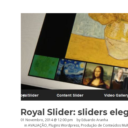
Royal Slider: sliders e
01 Novembro, 2014 @ 12:00 pm
by
Eduardo Aranha
in
AVALIAÇÃO
,
Plugins Wordpress
,
Produção de Conteúdos Mul