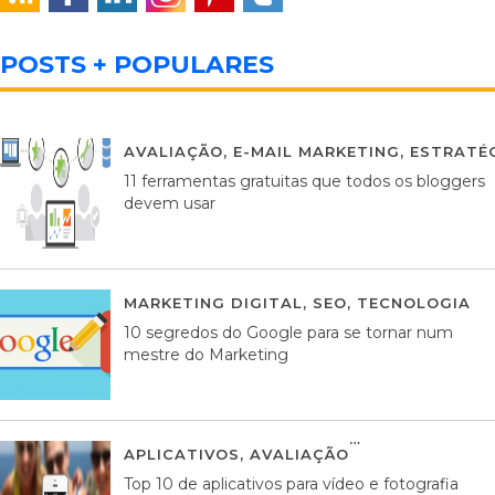
POSTS + POPULARES
AVALIAÇÃO
,
E-MAIL MARKETING
,
ESTRATÉG
11 ferramentas gratuitas que todos os bloggers
devem usar
MARKETING DIGITAL
,
SEO
,
TECNOLOGIA
2
10 segredos do Google para se tornar num
mestre do Marketing
APLICATIVOS
,
AVALIAÇÃO
23 MARÇO, 201
Top 10 de aplicativos para vídeo e fotografia