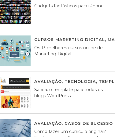
Gadgets fantásticos para iPhone
CURSOS MARKETING DIGITAL
,
MARKETING 
Os 13 melhores cursos online de
Marketing Digital
AVALIAÇÃO
,
TECNOLOGIA
,
TEMPLATES WO
Sahifa: o template para todos os
blogs WordPress
AVALIAÇÃO
,
CASOS DE SUCESSO DE ESTRA
Como fazer um currículo original?