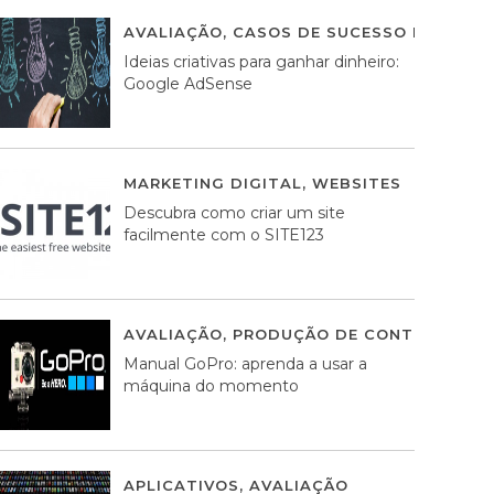
AVALIAÇÃO
,
CASOS DE SUCESSO DE ESTRA
Ideias criativas para ganhar dinheiro:
Google AdSense
MARKETING DIGITAL
,
WEBSITES
05 AGOS
Descubra como criar um site
facilmente com o SITE123
AVALIAÇÃO
,
PRODUÇÃO DE CONTEÚDOS M
Manual GoPro: aprenda a usar a
máquina do momento
APLICATIVOS
,
AVALIAÇÃO
25 MARÇO, 201