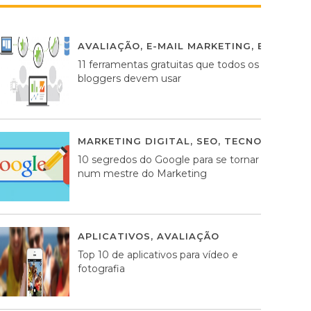
AVALIAÇÃO
,
E-MAIL MARKETING
,
ESTRATÉG
11 ferramentas gratuitas que todos os
bloggers devem usar
MARKETING DIGITAL
,
SEO
,
TECNOLOGIA
2
10 segredos do Google para se tornar
num mestre do Marketing
APLICATIVOS
,
AVALIAÇÃO
23 MARÇO, 201
Top 10 de aplicativos para vídeo e
fotografia