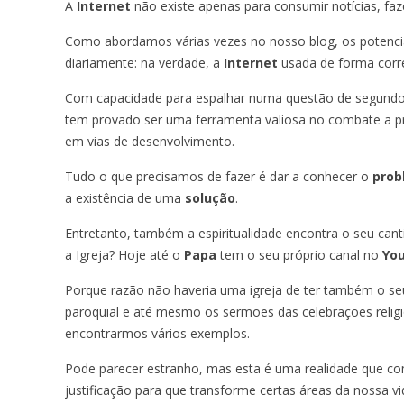
A
Internet
não existe apenas para consumir notícias, fa
Como abordamos várias vezes no nosso blog, os potenc
diariamente: na verdade, a
Internet
usada de forma corre
Com capacidade para espalhar numa questão de segundos
tem provado ser uma ferramenta valiosa no combate a pr
em vias de desenvolvimento.
Tudo o que precisamos de fazer é dar a conhecer o
prob
a existência de uma
solução
.
Entretanto, também a espiritualidade encontra o seu cant
a Igreja? Hoje até o
Papa
tem o seu próprio canal no
Yo
Porque razão não haveria uma igreja de ter também o seu 
paroquial e até mesmo os sermões das celebrações relig
encontrarmos vários exemplos.
Pode parecer estranho, mas esta é uma realidade que co
justificação para que transforme certas áreas da nossa vi