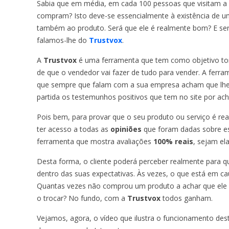
Sabia que em média, em cada 100 pessoas que visitam 
compram? Isto deve-se essencialmente à existência de 
também ao produto. Será que ele é realmente bom? E será
falamos-lhe do
Trustvox
.
A
Trustvox
é uma ferramenta que tem como objetivo tor
de que o vendedor vai fazer de tudo para vender. A ferr
que sempre que falam com a sua empresa acham que lhes 
partida os testemunhos positivos que tem no site por ac
Pois bem, para provar que o seu produto ou serviço é re
ter acesso a todas as
opiniões
que foram dadas sobre es
ferramenta que mostra avaliações
100% reais
, sejam ela
Desta forma, o cliente poderá perceber realmente para qu
dentro das suas expectativas. Às vezes, o que está em c
Quantas vezes não comprou um produto a achar que ele lh
o trocar? No fundo, com a
Trustvox
todos ganham.
Vejamos, agora, o vídeo que ilustra o funcionamento de