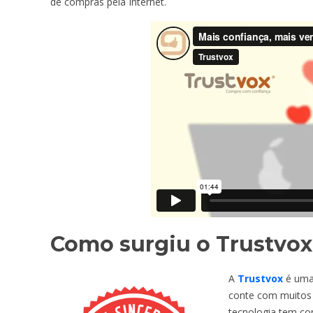
de compras pela Internet.
Como surgiu o Trustvo
A
Trustvox
é um
conte com muitos a
tecnologia tem co