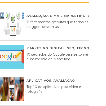
AVALIAÇÃO
,
E-MAIL MARKETING
,
ESTRATÉG
11 ferramentas gratuitas que todos os
bloggers devem usar
MARKETING DIGITAL
,
SEO
,
TECNOLOGIA
2
10 segredos do Google para se tornar
num mestre do Marketing
APLICATIVOS
,
AVALIAÇÃO
23 MARÇO, 201
Top 10 de aplicativos para vídeo e
fotografia