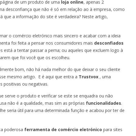
a página de um produto de uma
loja online
, apenas 2
uma desconfiança que não é só em relação ao à empresa, como
 que a informação do site é verdadeira? Neste artigo,
nar o comércio eletrónico mais sincero e acabar com a ideia
amenta foi feita a pensar nos consumidores mais
desconfiados
está a tentar passar a perna; ou aqueles que excluem logo à
harem que foi você que os escolheu.
almente bom, não há nada melhor do que deixar o seu cliente
se mesmo artigo. E é aqui que entra a
Trustvox
, uma
s positivas ou negativas.
e serve o produto e verificar se este se enquadra ou não
ausa não é a qualidade, mas sim as próprias
funcionalidades
.
e seria útil para uma determinada função e acabou por ter de
sta poderosa
ferramenta de comércio eletrónico
para sites