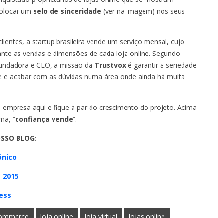
colocar um
selo de sinceridade
(ver na imagem) nos seus
ientes, a startup brasileira vende um serviço mensal, cujo
ante as vendas e dimensões de cada loja online. Segundo
fundadora e CEO, a missão da
Trustvox
é garantir a seriedade
e e acabar com as dúvidas numa área onde ainda há muita
a empresa aqui e fique a par do crescimento do projeto. Acima
rma, “
confiança vende
“.
SSO BLOG:
rónico
 2015
ess
ommerce
loja online
loja virtual
lojas online