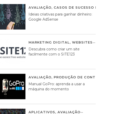
AVALIAÇÃO
,
CASOS DE SUCESSO DE ESTRA
Ideias criativas para ganhar dinheiro:
Google AdSense
MARKETING DIGITAL
,
WEBSITES
05 AGOS
Descubra como criar um site
facilmente com o SITE123
AVALIAÇÃO
,
PRODUÇÃO DE CONTEÚDOS M
Manual GoPro: aprenda a usar a
máquina do momento
APLICATIVOS
,
AVALIAÇÃO
25 MARÇO, 201