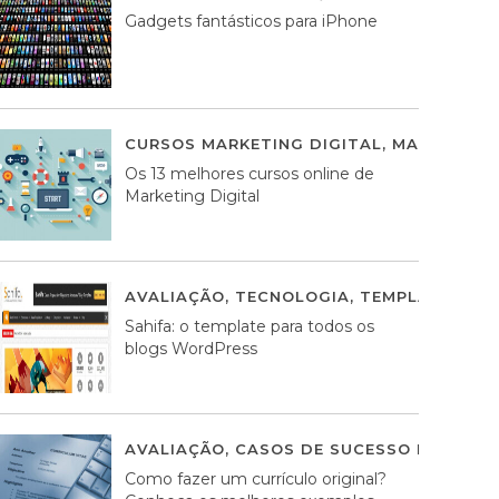
Gadgets fantásticos para iPhone
CURSOS MARKETING DIGITAL
,
MARKETING 
Os 13 melhores cursos online de
Marketing Digital
AVALIAÇÃO
,
TECNOLOGIA
,
TEMPLATES WO
Sahifa: o template para todos os
blogs WordPress
AVALIAÇÃO
,
CASOS DE SUCESSO DE ESTRA
Como fazer um currículo original?