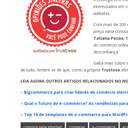
interessados em 
websites.
Com mais de 200 cl
preço varia conso
Tatiana Pezoa
, 
do comércio onlin
desconfiança.
Saiba mais sobre 
de tudo, lembre-se de que, como a própria
Trustvox
afi
LEIA AGORA OUTROS ARTIGOS RELACIONADOS NO NO
– Bigcommerce para criar líderes de comércio elet
– Qual o futuro do e-commerce? As tendências para
– Top 10 de templates de e-commerce para WordPr
compra pela internet
compras
e-commerce
ec