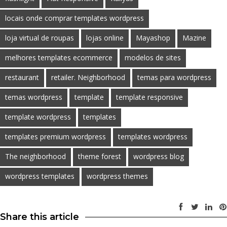
locais onde comprar templates wordpress
loja virtual de roupas
lojas online
Mayashop
Mazine
melhores templates ecommerce
modelos de sites
restaurant
retailer. Neighborhood
temas para wordpress
temas wordpress
template
template responsive
template wordpress
templates
templates premium wordpress
templates wordpress
The neighborhood
theme forest
wordpress blog
wordpress templates
wordpress themes
Share this article