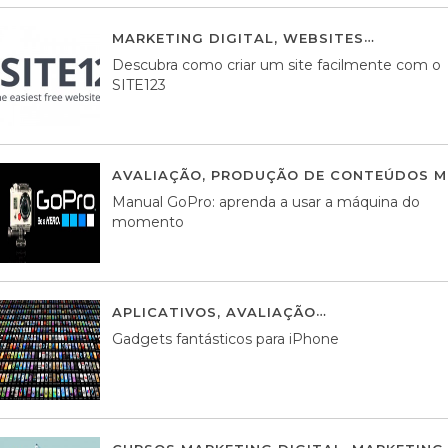
MARKETING DIGITAL
,
WEBSITES
05 AGOS
Descubra como criar um site facilmente com o
SITE123
AVALIAÇÃO
,
PRODUÇÃO DE CONTEÚDOS M
Manual GoPro: aprenda a usar a máquina do
momento
APLICATIVOS
,
AVALIAÇÃO
25 MARÇO, 201
Gadgets fantásticos para iPhone