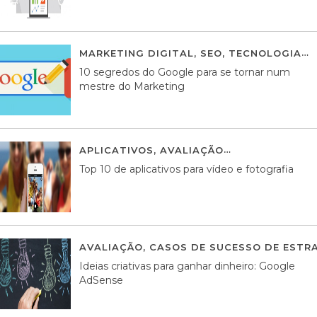
MARKETING DIGITAL
,
SEO
,
TECNOLOGIA
2
10 segredos do Google para se tornar num
mestre do Marketing
APLICATIVOS
,
AVALIAÇÃO
23 MARÇO, 201
Top 10 de aplicativos para vídeo e fotografia
AVALIAÇÃO
,
CASOS DE SUCESSO DE ESTRA
Ideias criativas para ganhar dinheiro: Google
AdSense