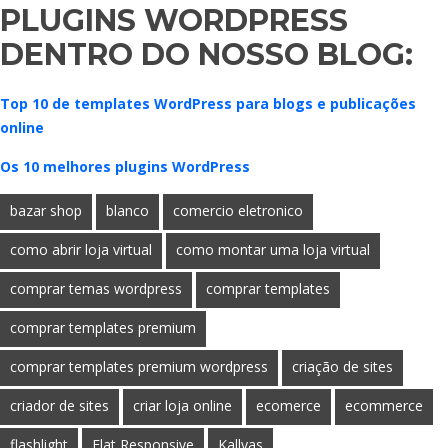
PLUGINS WORDPRESS
DENTRO DO NOSSO BLOG:
Top 10 de templates WordPress para blogs e publicações
online
Os 10 melhores plugins WordPress
bazar shop
blanco
comercio eletronico
como abrir loja virtual
como montar uma loja virtual
comprar temas wordpress
comprar templates
comprar templates premium
comprar templates premium wordpress
criação de sites
criador de sites
criar loja online
ecomerce
ecommerce
flashlight
Flat Responsive
Kallyas