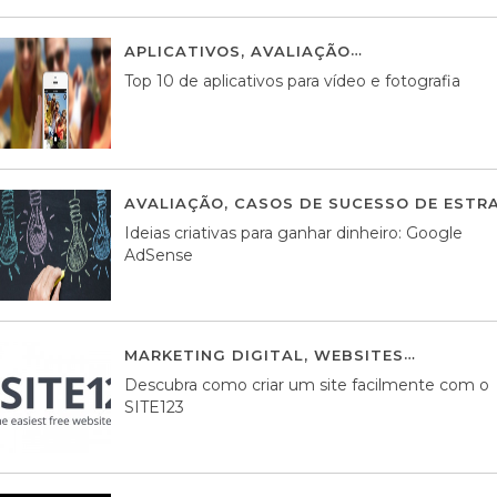
APLICATIVOS
,
AVALIAÇÃO
23 MARÇO, 201
Top 10 de aplicativos para vídeo e fotografia
AVALIAÇÃO
,
CASOS DE SUCESSO DE ESTRA
Ideias criativas para ganhar dinheiro: Google
AdSense
MARKETING DIGITAL
,
WEBSITES
05 AGOS
Descubra como criar um site facilmente com o
SITE123