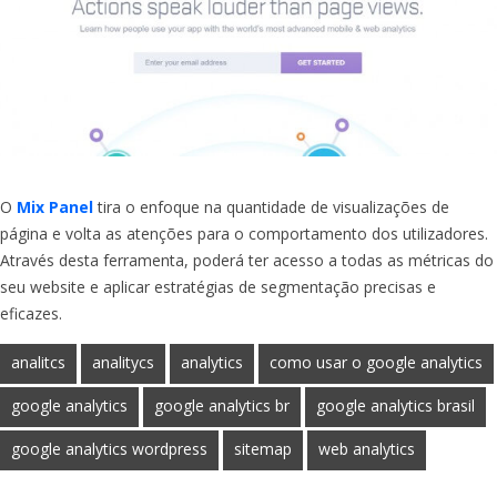
O
Mix Panel
tira o enfoque na quantidade de visualizações de
página e volta as atenções para o comportamento dos utilizadores.
Através desta ferramenta, poderá ter acesso a todas as métricas do
seu website e aplicar estratégias de segmentação precisas e
eficazes.
analitcs
analitycs
analytics
como usar o google analytics
google analytics
google analytics br
google analytics brasil
google analytics wordpress
sitemap
web analytics