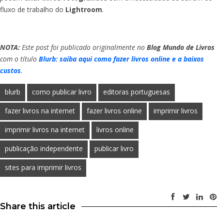
fluxo de trabalho do
Lightroom
.
NOTA:
Este post foi publicado originalmente no
Blog Mundo de Livros
com o título
Blurb: saiba aqui como fazer livros online e a baixos
custos
.
blurb
como publicar livro
editoras portuguesas
fazer livros na internet
fazer livros online
imprimir livros
imprimir livros na internet
livros online
publicação independente
publicar livro
sites para imprimir livros
Share this article