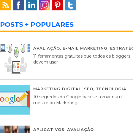
POSTS + POPULARES
AVALIAÇÃO
,
E-MAIL MARKETING
,
ESTRATÉG
11 ferramentas gratuitas que todos os bloggers
devem usar
MARKETING DIGITAL
,
SEO
,
TECNOLOGIA
2
10 segredos do Google para se tornar num
mestre do Marketing
APLICATIVOS
,
AVALIAÇÃO
23 MARÇO, 201