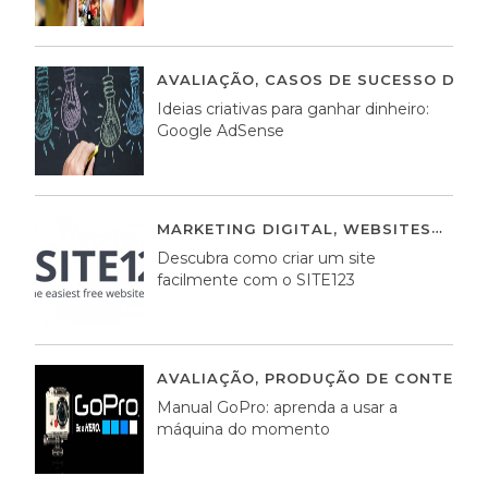
AVALIAÇÃO
,
CASOS DE SUCESSO DE E
Ideias criativas para ganhar dinheiro:
Google AdSense
MARKETING DIGITAL
,
WEBSITES
05 A
Descubra como criar um site
facilmente com o SITE123
AVALIAÇÃO
,
PRODUÇÃO DE CONTEÚDO
Manual GoPro: aprenda a usar a
máquina do momento