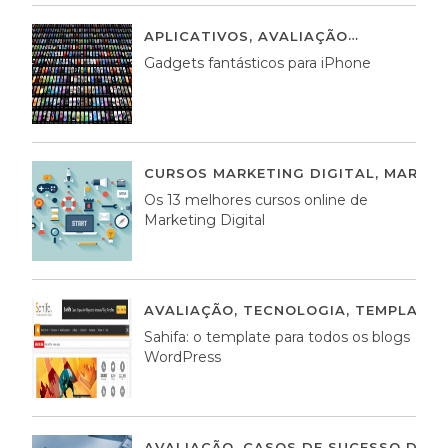
APLICATIVOS
,
AVALIAÇÃO
25 MARÇO,
Gadgets fantásticos para iPhone
CURSOS MARKETING DIGITAL
,
MARKET
Os 13 melhores cursos online de
Marketing Digital
AVALIAÇÃO
,
TECNOLOGIA
,
TEMPLATE
Sahifa: o template para todos os blogs
WordPress
AVALIAÇÃO
,
CASOS DE SUCESSO DE E