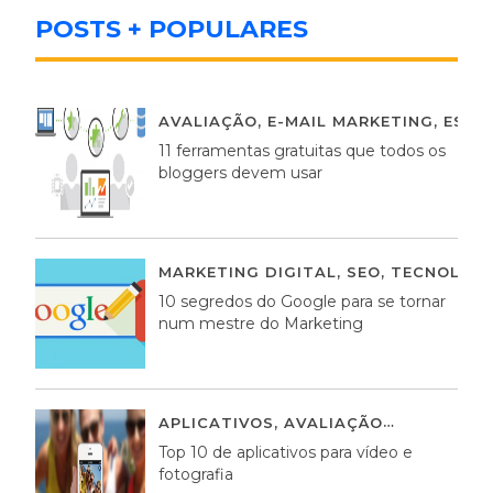
POSTS + POPULARES
AVALIAÇÃO
,
E-MAIL MARKETING
,
ESTR
11 ferramentas gratuitas que todos os
bloggers devem usar
MARKETING DIGITAL
,
SEO
,
TECNOLOGI
10 segredos do Google para se tornar
num mestre do Marketing
APLICATIVOS
,
AVALIAÇÃO
23 MARÇO,
Top 10 de aplicativos para vídeo e
fotografia