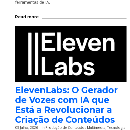
ferramentas de IA.
Read more
ElevenLabs: O Gerador
de Vozes com IA que
Está a Revolucionar a
Criação de Conteúdos
03 Julho, 2026
in
Produção de Conteúdos Multimédia
,
Tecnologia