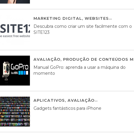
MARKETING DIGITAL
,
WEBSITES
05 AGOS
Descubra como criar um site facilmente com o
SITE123
AVALIAÇÃO
,
PRODUÇÃO DE CONTEÚDOS M
Manual GoPro: aprenda a usar a máquina do
momento
APLICATIVOS
,
AVALIAÇÃO
25 MARÇO, 201
Gadgets fantásticos para iPhone