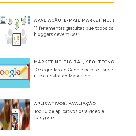
AVALIAÇÃO
,
E-MAIL MARKETING
,
ESTRATÉG
11 ferramentas gratuitas que todos os
bloggers devem usar
MARKETING DIGITAL
,
SEO
,
TECNOLOGIA
2
10 segredos do Google para se tornar
num mestre do Marketing
APLICATIVOS
,
AVALIAÇÃO
23 MARÇO, 201
Top 10 de aplicativos para vídeo e
fotografia