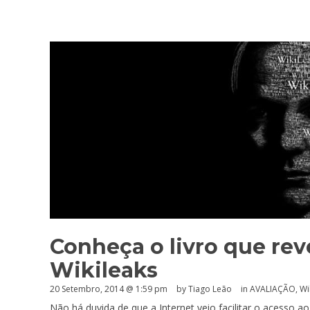
Conheça o livro que rev
Wikileaks
20 Setembro, 2014 @ 1:59 pm
by Tiago Leão
in
AVALIAÇÃO
,
Wi
Não há duvida de que a Internet veio facilitar o acesso