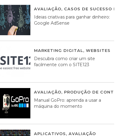
AVALIAÇÃO
,
CASOS DE SUCESSO DE ESTRA
Ideias criativas para ganhar dinheiro:
Google AdSense
MARKETING DIGITAL
,
WEBSITES
05 AGOS
Descubra como criar um site
facilmente com o SITE123
AVALIAÇÃO
,
PRODUÇÃO DE CONTEÚDOS M
Manual GoPro: aprenda a usar a
máquina do momento
APLICATIVOS
,
AVALIAÇÃO
25 MARÇO, 201