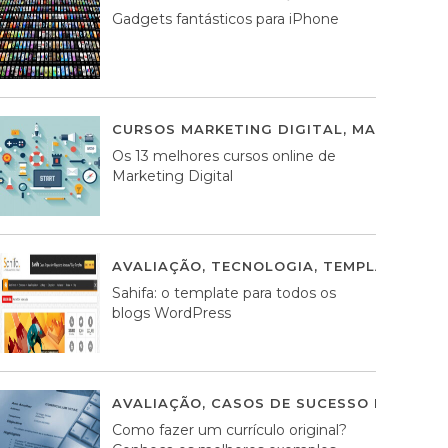
Gadgets fantásticos para iPhone
CURSOS MARKETING DIGITAL
,
MARKETING 
Os 13 melhores cursos online de
Marketing Digital
AVALIAÇÃO
,
TECNOLOGIA
,
TEMPLATES WO
Sahifa: o template para todos os
blogs WordPress
AVALIAÇÃO
,
CASOS DE SUCESSO DE ESTRA
Como fazer um currículo original?