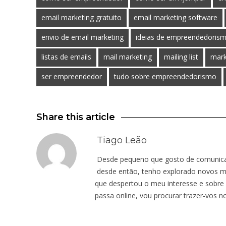
email marketing gratuito
email marketing software
envio de email marketing
ideias de empreendedoris
listas de emails
mail marketing
mailing list
mark
ser empreendedor
tudo sobre empreendedorismo
Share this article
Tiago Leão
Desde pequeno que gosto de comunicar.
desde então, tenho explorado novos mu
que despertou o meu interesse e sobre 
passa online, vou procurar trazer-vos n