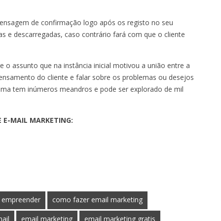
 mensagem de confirmação logo após os registo no seu
s e descarregadas, caso contrário fará com que o cliente
e o assunto que na instância inicial motivou a união entre a
 pensamento do cliente e falar sobre os problemas ou desejos
tema tem inúmeros meandros e pode ser explorado de mil
 E-MAIL MARKETING:
 empreender
como fazer email marketing
ail
email marketing
email marketing gratis