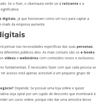
ado. Se o fizer, o cibernauta sentir-se-á
reticente
e a
ignificativa.
s digitais
, já que funcionam como um isco para captar a
e e-mails da empresa aumente.
igitais
erá pensar nas necessidades específicas das suas
personas
.
para diferentes públicos-alvo. As mais comuns são os
e-books
 os
vídeos
e
webinários
com conteúdos novos e exclusivos.
res fundamentais. É necessário fazer com que cada pessoa se
 a ter acesso está apenas acessível a um pequeno grupo de
negócio?
Depende. Se possuir uma loja online e quiser
ativa seja optar por um cupão de desconto que incentivará à
ender um curso online, porque não dar uma amostra desse