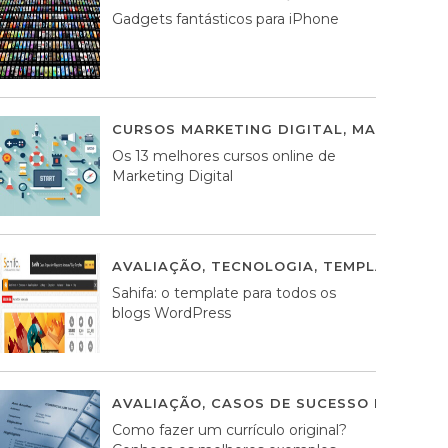
Gadgets fantásticos para iPhone
CURSOS MARKETING DIGITAL
,
MARKETING 
Os 13 melhores cursos online de
Marketing Digital
AVALIAÇÃO
,
TECNOLOGIA
,
TEMPLATES WO
Sahifa: o template para todos os
blogs WordPress
AVALIAÇÃO
,
CASOS DE SUCESSO DE ESTRA
Como fazer um currículo original?