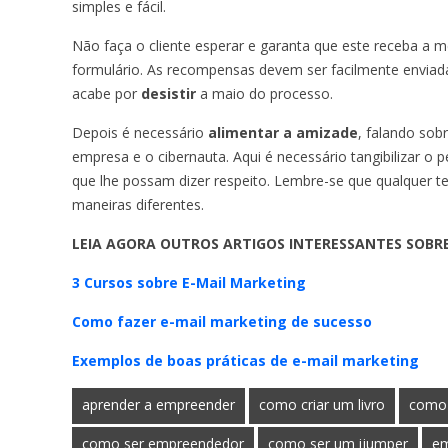
simples e fácil.
Não faça o cliente esperar e garanta que este receba a
formulário. As recompensas devem ser facilmente enviada
acabe por
desistir
a maio do processo.
Depois é necessário
alimentar a amizade
, falando sobr
empresa e o cibernauta. Aqui é necessário tangibilizar o
que lhe possam dizer respeito. Lembre-se que qualquer 
maneiras diferentes.
LEIA AGORA OUTROS ARTIGOS INTERESSANTES SOBRE
3 Cursos sobre E-Mail Marketing
Como fazer e-mail marketing de sucesso
Exemplos de boas práticas de e-mail marketing
aprender a empreender
como criar um livro
como
como ser empreendedor
como ser um ijumper
em