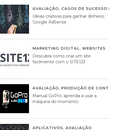
AVALIAÇÃO
,
CASOS DE SUCESSO DE ESTRA
Ideias criativas para ganhar dinheiro:
Google AdSense
MARKETING DIGITAL
,
WEBSITES
05 AGOS
Descubra como criar um site
facilmente com o SITE123
AVALIAÇÃO
,
PRODUÇÃO DE CONTEÚDOS M
Manual GoPro: aprenda a usar a
máquina do momento
APLICATIVOS
,
AVALIAÇÃO
25 MARÇO, 201