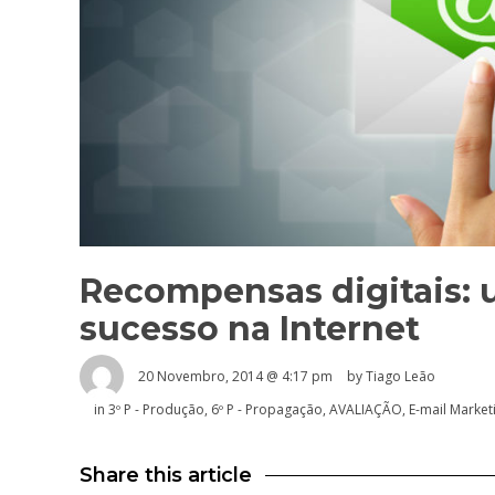
Recompensas digitais: 
sucesso na Internet
20 Novembro, 2014 @ 4:17 pm
by Tiago Leão
in
3º P - Produção
,
6º P - Propagação
,
AVALIAÇÃO
,
E-mail Market
Share this article