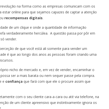
ra revolução na forma como as empresas comunicam com os
sta estar online para que sejamos capazes de captar a atenção
ou
recompensas digitais
.
ade de um clique e onde a quantidade de informação
refa verdadeiramente hercúlea. A questão passa por pôr em
 só vender.
 perceção de que você está ali somente para vender um
erdade é que ao longo dos anos as pessoas foram criando uma
iscursos.
óprio nicho de mercado e, em vez de vender, encaminhar o
possa ser a mais barata ou nem sequer passe pela compra.
de e
confiança
que fará com que ele o procure assim que
retamente com o seu cliente cara-a-cara ou até via telefone, na
enção de um cliente apreensivo que instintivamente ignora os
?