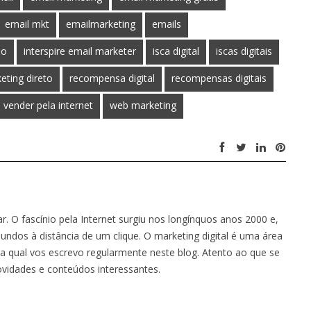
email mkt
emailmarketing
emails
mo
interspire email marketer
isca digital
iscas digitais
eting direto
recompensa digital
recompensas digitais
vender pela internet
web marketing
 O fascínio pela Internet surgiu nos longínquos anos 2000 e,
ndos à distância de um clique. O marketing digital é uma área
a qual vos escrevo regularmente neste blog. Atento ao que se
ovidades e conteúdos interessantes.