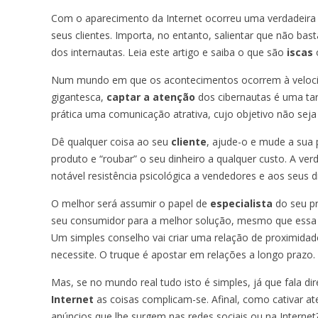
Com o aparecimento da Internet ocorreu uma verdadei
seus clientes. Importa, no entanto, salientar que não ba
dos internautas. Leia este artigo e saiba o que são
iscas
Num mundo em que os acontecimentos ocorrem à velocid
gigantesca,
captar a atenção
dos cibernautas é uma ta
prática uma comunicação atrativa, cujo objetivo não seja
Dê qualquer coisa ao seu
cliente
, ajude-o e mude a sua
produto e “roubar” o seu dinheiro a qualquer custo. A v
notável resistência psicológica a vendedores e aos seus d
O melhor será assumir o papel de
especialista
do seu pr
seu consumidor para a melhor solução, mesmo que essa 
Um simples conselho vai criar uma relação de proximida
necessite. O truque é apostar em relações a longo prazo.
Mas, se no mundo real tudo isto é simples, já que fala di
Internet
as coisas complicam-se. Afinal, como cativar at
anúncios que lhe surgem nas redes sociais ou na Internet