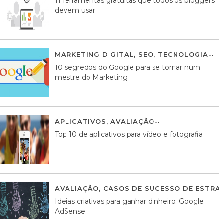
11 ferramentas gratuitas que todos os bloggers
devem usar
MARKETING DIGITAL
,
SEO
,
TECNOLOGIA
2
10 segredos do Google para se tornar num
mestre do Marketing
APLICATIVOS
,
AVALIAÇÃO
23 MARÇO, 201
Top 10 de aplicativos para vídeo e fotografia
AVALIAÇÃO
,
CASOS DE SUCESSO DE ESTRA
Ideias criativas para ganhar dinheiro: Google
AdSense