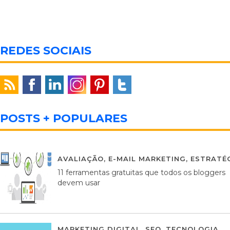
REDES SOCIAIS
POSTS + POPULARES
AVALIAÇÃO
,
E-MAIL MARKETING
,
ESTRATÉG
11 ferramentas gratuitas que todos os bloggers
devem usar
MARKETING DIGITAL
,
SEO
,
TECNOLOGIA
2