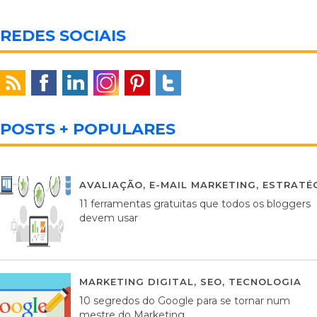
REDES SOCIAIS
POSTS + POPULARES
AVALIAÇÃO
,
E-MAIL MARKETING
,
ESTRATÉG
11 ferramentas gratuitas que todos os bloggers
devem usar
MARKETING DIGITAL
,
SEO
,
TECNOLOGIA
2
10 segredos do Google para se tornar num
mestre do Marketing