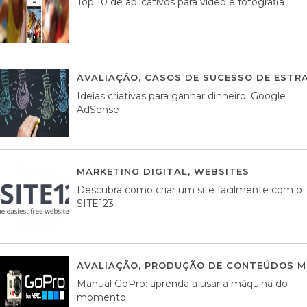
Top 10 de aplicativos para vídeo e fotografia
AVALIAÇÃO
,
CASOS DE SUCESSO DE ESTRA
Ideias criativas para ganhar dinheiro: Google
AdSense
MARKETING DIGITAL
,
WEBSITES
05 AGOS
Descubra como criar um site facilmente com o
SITE123
AVALIAÇÃO
,
PRODUÇÃO DE CONTEÚDOS M
Manual GoPro: aprenda a usar a máquina do
momento