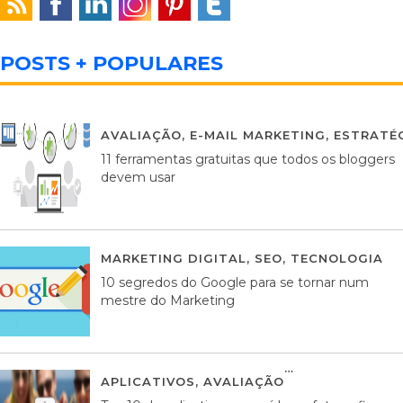
POSTS + POPULARES
AVALIAÇÃO
,
E-MAIL MARKETING
,
ESTRATÉG
11 ferramentas gratuitas que todos os bloggers
devem usar
MARKETING DIGITAL
,
SEO
,
TECNOLOGIA
2
10 segredos do Google para se tornar num
mestre do Marketing
APLICATIVOS
,
AVALIAÇÃO
23 MARÇO, 201