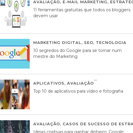
AVALIAÇÃO
,
E-MAIL MARKETING
,
ESTRATÉG
11 ferramentas gratuitas que todos os bloggers
devem usar
MARKETING DIGITAL
,
SEO
,
TECNOLOGIA
2
10 segredos do Google para se tornar num
mestre do Marketing
APLICATIVOS
,
AVALIAÇÃO
23 MARÇO, 201
Top 10 de aplicativos para vídeo e fotografia
AVALIAÇÃO
,
CASOS DE SUCESSO DE ESTRA
Ideias criativas para ganhar dinheiro: Google