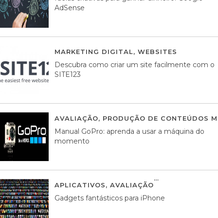
AdSense
MARKETING DIGITAL
,
WEBSITES
05 AGOS
Descubra como criar um site facilmente com o
SITE123
AVALIAÇÃO
,
PRODUÇÃO DE CONTEÚDOS M
Manual GoPro: aprenda a usar a máquina do
momento
APLICATIVOS
,
AVALIAÇÃO
25 MARÇO, 201
Gadgets fantásticos para iPhone