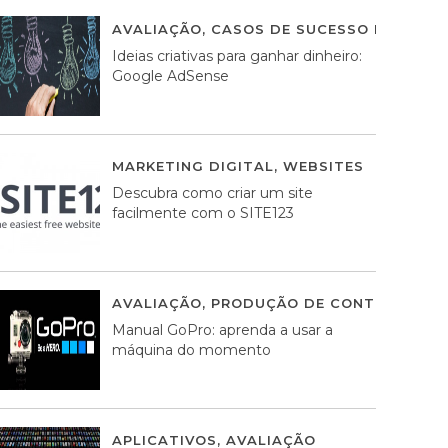
AVALIAÇÃO
,
CASOS DE SUCESSO DE ESTRA
Ideias criativas para ganhar dinheiro:
Google AdSense
MARKETING DIGITAL
,
WEBSITES
05 AGOS
Descubra como criar um site
facilmente com o SITE123
AVALIAÇÃO
,
PRODUÇÃO DE CONTEÚDOS M
Manual GoPro: aprenda a usar a
máquina do momento
APLICATIVOS
,
AVALIAÇÃO
25 MARÇO, 201