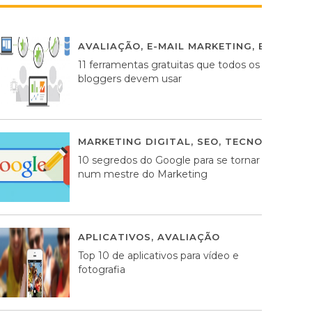
AVALIAÇÃO
,
E-MAIL MARKETING
,
ESTRATÉG
11 ferramentas gratuitas que todos os
bloggers devem usar
MARKETING DIGITAL
,
SEO
,
TECNOLOGIA
2
10 segredos do Google para se tornar
num mestre do Marketing
APLICATIVOS
,
AVALIAÇÃO
23 MARÇO, 201
Top 10 de aplicativos para vídeo e
fotografia