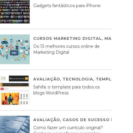
Gadgets fantásticos para iPhone
CURSOS MARKETING DIGITAL
,
MARKETING 
Os 13 melhores cursos online de
Marketing Digital
AVALIAÇÃO
,
TECNOLOGIA
,
TEMPLATES WO
Sahifa: o template para todos os
blogs WordPress
AVALIAÇÃO
,
CASOS DE SUCESSO DE ESTRA
Como fazer um currículo original?