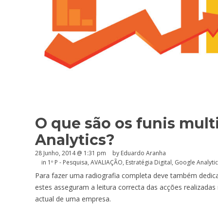
O que são os funis mult
Analytics?
28 Junho, 2014 @ 1:31 pm
by
Eduardo Aranha
in
1º P - Pesquisa
,
AVALIAÇÃO
,
Estratégia Digital
,
Google Analyti
Para fazer uma radiografia completa deve também dedicar
estes asseguram a leitura correcta das acções realizadas
actual de uma empresa.