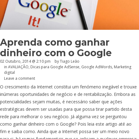
Aprenda como ganhar
dinheiro com o Google
02 Outubro, 2014 @ 2:10 pm
by Tiago Leão
in
AVALIAÇÃO
,
Dicas para Google AdSense
,
Google AdWords
,
Marketing
digital
Leave a comment
O crescimento da Internet constitui um fenómeno inegável e trouxe
inúmeras oportunidades de negócio e de rentabilização. Embora as
potencialidades sejam muitas, é necessário saber que ações
estratégicas devem ser usadas para que possa tirar partido desta
rede para melhorar o seu negócio. Já alguma vez se perguntou
como ganhar dinheiro com o Google? Pois leia este artigo até ao
fim e saiba como. Ainda que a Internet possa ser um meio novo
para si, há regras fundamentais que se aplicam a qualquer empresa: