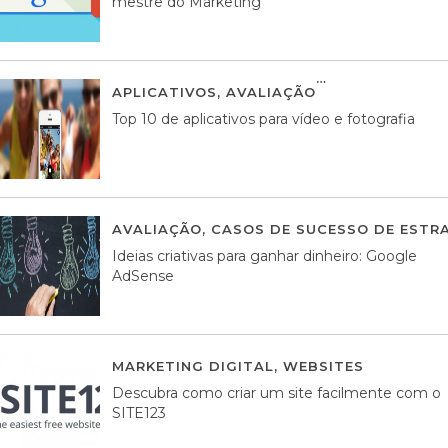
mestre do Marketing
APLICATIVOS
,
AVALIAÇÃO
23 MARÇO, 201
Top 10 de aplicativos para vídeo e fotografia
AVALIAÇÃO
,
CASOS DE SUCESSO DE ESTRA
Ideias criativas para ganhar dinheiro: Google
AdSense
MARKETING DIGITAL
,
WEBSITES
05 AGOS
Descubra como criar um site facilmente com o
SITE123