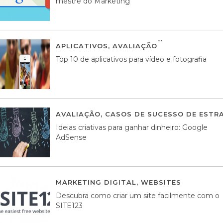
mestre do Marketing
APLICATIVOS
,
AVALIAÇÃO
23 MARÇO, 201
Top 10 de aplicativos para vídeo e fotografia
AVALIAÇÃO
,
CASOS DE SUCESSO DE ESTRA
Ideias criativas para ganhar dinheiro: Google
AdSense
MARKETING DIGITAL
,
WEBSITES
05 AGOS
Descubra como criar um site facilmente com o
SITE123