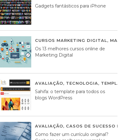
Gadgets fantásticos para iPhone
CURSOS MARKETING DIGITAL
,
MARKETING 
Os 13 melhores cursos online de
Marketing Digital
AVALIAÇÃO
,
TECNOLOGIA
,
TEMPLATES WO
Sahifa: o template para todos os
blogs WordPress
AVALIAÇÃO
,
CASOS DE SUCESSO DE ESTRA
Como fazer um currículo original?