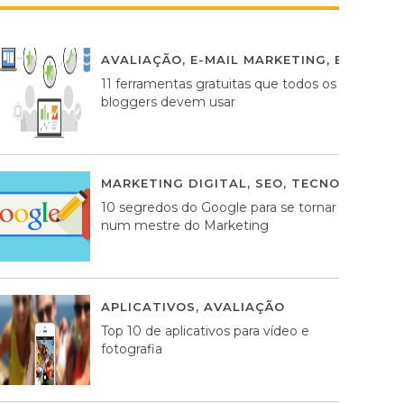
AVALIAÇÃO
,
E-MAIL MARKETING
,
ESTRATÉG
11 ferramentas gratuitas que todos os
bloggers devem usar
MARKETING DIGITAL
,
SEO
,
TECNOLOGIA
2
10 segredos do Google para se tornar
num mestre do Marketing
APLICATIVOS
,
AVALIAÇÃO
23 MARÇO, 201
Top 10 de aplicativos para vídeo e
fotografia