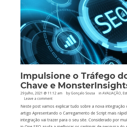
Impulsione o Tráfego do
Chave e MonsterInsight
29 Julho, 2021 @ 11:12 am
by
Gonçalo Sousa
in
AVALIAÇÃO
,
Es
Leave a comment
Neste post vamos explicar tudo sobre a nova integração
artigo Apresentando o Carregamento de Script mais rápid
integração vai trazer para o seu site. Considerado por mu
in One SEO ajuda a melhorar os rankings de pesquisa do 