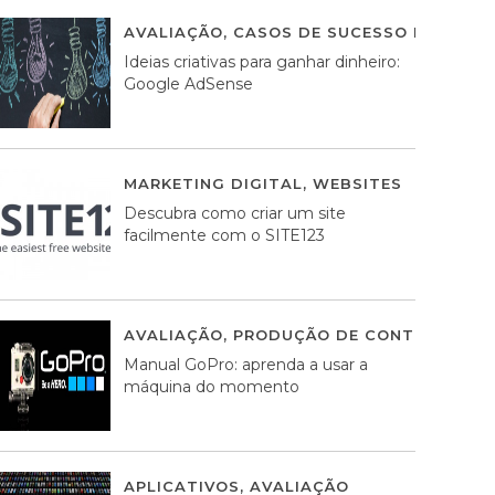
AVALIAÇÃO
,
CASOS DE SUCESSO DE ESTRA
Ideias criativas para ganhar dinheiro:
Google AdSense
MARKETING DIGITAL
,
WEBSITES
05 AGOS
Descubra como criar um site
facilmente com o SITE123
AVALIAÇÃO
,
PRODUÇÃO DE CONTEÚDOS M
Manual GoPro: aprenda a usar a
máquina do momento
APLICATIVOS
,
AVALIAÇÃO
25 MARÇO, 201