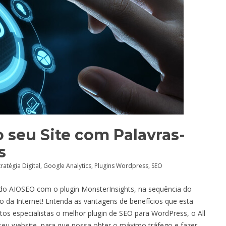
 seu Site com Palavras-
s
tratégia Digital
,
Google Analytics
,
Plugins Wordpress
,
SEO
 do AIOSEO com o plugin MonsterInsights, na sequência do
o da Internet! Entenda as vantagens de benefícios que esta
itos especialistas o melhor plugin de SEO para WordPress, o All
seu website, para que possa obter o máximo tráfego e fazer