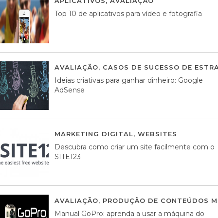
APLICATIVOS
,
AVALIAÇÃO
23 MARÇO, 201
Top 10 de aplicativos para vídeo e fotografia
AVALIAÇÃO
,
CASOS DE SUCESSO DE ESTRA
Ideias criativas para ganhar dinheiro: Google
AdSense
MARKETING DIGITAL
,
WEBSITES
05 AGOS
Descubra como criar um site facilmente com o
SITE123
AVALIAÇÃO
,
PRODUÇÃO DE CONTEÚDOS M
Manual GoPro: aprenda a usar a máquina do