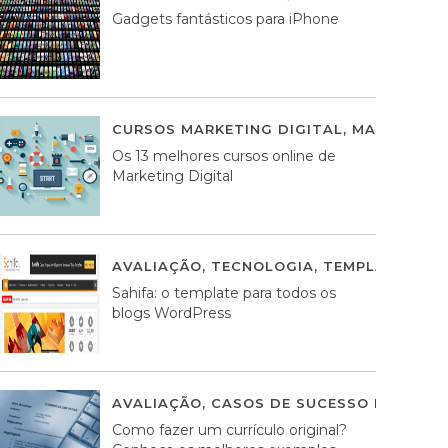
Gadgets fantásticos para iPhone
CURSOS MARKETING DIGITAL
,
MARKETING 
Os 13 melhores cursos online de
Marketing Digital
AVALIAÇÃO
,
TECNOLOGIA
,
TEMPLATES WO
Sahifa: o template para todos os
blogs WordPress
AVALIAÇÃO
,
CASOS DE SUCESSO DE ESTRA
Como fazer um currículo original?