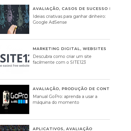
AVALIAÇÃO
,
CASOS DE SUCESSO DE ESTRA
Ideias criativas para ganhar dinheiro:
Google AdSense
MARKETING DIGITAL
,
WEBSITES
05 AGOS
Descubra como criar um site
facilmente com o SITE123
AVALIAÇÃO
,
PRODUÇÃO DE CONTEÚDOS M
Manual GoPro: aprenda a usar a
máquina do momento
APLICATIVOS
,
AVALIAÇÃO
25 MARÇO, 201