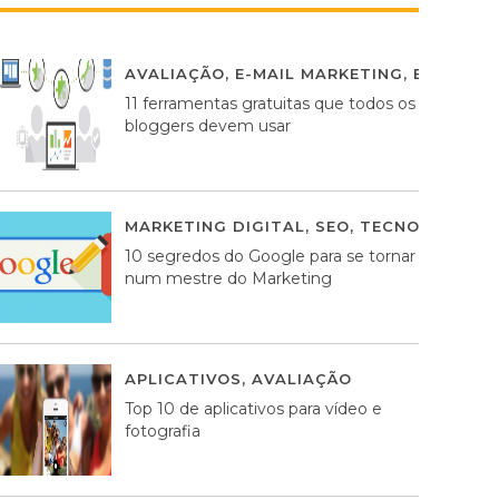
AVALIAÇÃO
,
E-MAIL MARKETING
,
ESTRATÉG
11 ferramentas gratuitas que todos os
bloggers devem usar
MARKETING DIGITAL
,
SEO
,
TECNOLOGIA
2
10 segredos do Google para se tornar
num mestre do Marketing
APLICATIVOS
,
AVALIAÇÃO
23 MARÇO, 201
Top 10 de aplicativos para vídeo e
fotografia