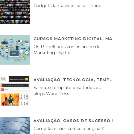
Gadgets fantásticos para iPhone
CURSOS MARKETING DIGITAL
,
MARKETING 
Os 13 melhores cursos online de
Marketing Digital
AVALIAÇÃO
,
TECNOLOGIA
,
TEMPLATES WO
Sahifa: o template para todos os
blogs WordPress
AVALIAÇÃO
,
CASOS DE SUCESSO DE ESTRA
Como fazer um currículo original?