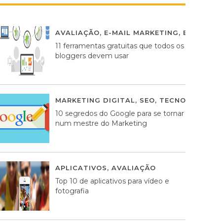
AVALIAÇÃO
,
E-MAIL MARKETING
,
ESTRATÉG
11 ferramentas gratuitas que todos os
bloggers devem usar
MARKETING DIGITAL
,
SEO
,
TECNOLOGIA
2
10 segredos do Google para se tornar
num mestre do Marketing
APLICATIVOS
,
AVALIAÇÃO
23 MARÇO, 201
Top 10 de aplicativos para vídeo e
fotografia