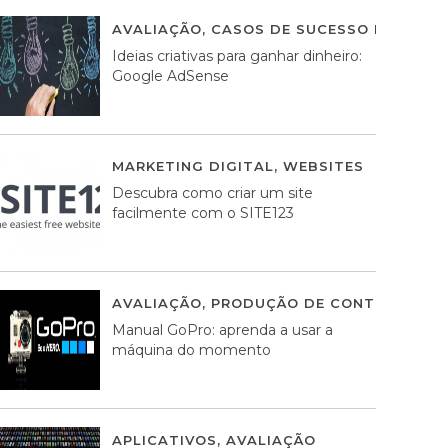
AVALIAÇÃO
,
CASOS DE SUCESSO DE ESTRA
Ideias criativas para ganhar dinheiro:
Google AdSense
MARKETING DIGITAL
,
WEBSITES
05 AGOS
Descubra como criar um site
facilmente com o SITE123
AVALIAÇÃO
,
PRODUÇÃO DE CONTEÚDOS M
Manual GoPro: aprenda a usar a
máquina do momento
APLICATIVOS
,
AVALIAÇÃO
25 MARÇO, 201