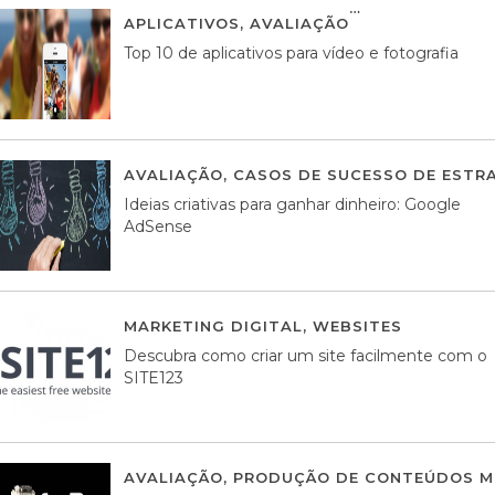
APLICATIVOS
,
AVALIAÇÃO
23 MARÇO, 201
Top 10 de aplicativos para vídeo e fotografia
AVALIAÇÃO
,
CASOS DE SUCESSO DE ESTRA
Ideias criativas para ganhar dinheiro: Google
AdSense
MARKETING DIGITAL
,
WEBSITES
05 AGOS
Descubra como criar um site facilmente com o
SITE123
AVALIAÇÃO
,
PRODUÇÃO DE CONTEÚDOS M