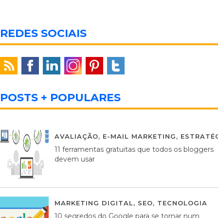
REDES SOCIAIS
POSTS + POPULARES
AVALIAÇÃO
,
E-MAIL MARKETING
,
ESTRATÉG
11 ferramentas gratuitas que todos os bloggers
devem usar
MARKETING DIGITAL
,
SEO
,
TECNOLOGIA
2
10 segredos do Google para se tornar num