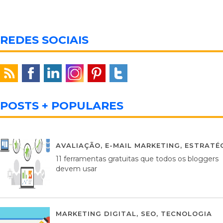
REDES SOCIAIS
POSTS + POPULARES
AVALIAÇÃO
,
E-MAIL MARKETING
,
ESTRATÉG
11 ferramentas gratuitas que todos os bloggers
devem usar
MARKETING DIGITAL
,
SEO
,
TECNOLOGIA
2