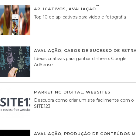
APLICATIVOS
,
AVALIAÇÃO
23 MARÇO, 201
Top 10 de aplicativos para vídeo e fotografia
AVALIAÇÃO
,
CASOS DE SUCESSO DE ESTRA
Ideias criativas para ganhar dinheiro: Google
AdSense
MARKETING DIGITAL
,
WEBSITES
05 AGOS
Descubra como criar um site facilmente com o
SITE123
AVALIAÇÃO
,
PRODUÇÃO DE CONTEÚDOS M