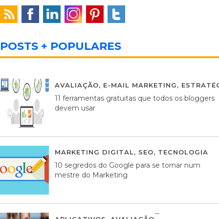
POSTS + POPULARES
AVALIAÇÃO
,
E-MAIL MARKETING
,
ESTRATÉG
11 ferramentas gratuitas que todos os bloggers
devem usar
MARKETING DIGITAL
,
SEO
,
TECNOLOGIA
2
10 segredos do Google para se tornar num
mestre do Marketing
APLICATIVOS
,
AVALIAÇÃO
23 MARÇO, 201