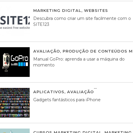
MARKETING DIGITAL
,
WEBSITES
05 AGOS
Descubra como criar um site facilmente com o
SITE123
AVALIAÇÃO
,
PRODUÇÃO DE CONTEÚDOS M
Manual GoPro: aprenda a usar a máquina do
momento
APLICATIVOS
,
AVALIAÇÃO
25 MARÇO, 201
Gadgets fantásticos para iPhone
CURSOS MARKETING DIGITAL
,
MARKETING 