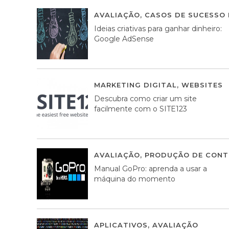
AVALIAÇÃO
,
CASOS DE SUCESSO 
Ideias criativas para ganhar dinheiro:
Google AdSense
MARKETING DIGITAL
,
WEBSITES
Descubra como criar um site
facilmente com o SITE123
AVALIAÇÃO
,
PRODUÇÃO DE CONT
Manual GoPro: aprenda a usar a
máquina do momento
APLICATIVOS
,
AVALIAÇÃO
25 MA