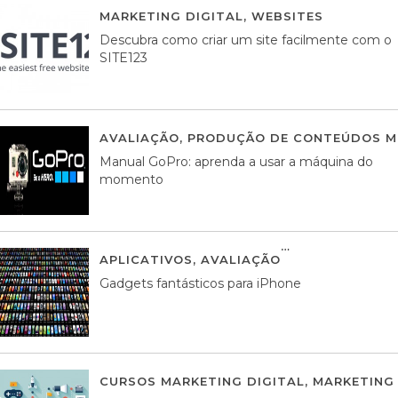
MARKETING DIGITAL
,
WEBSITES
05 AGOS
Descubra como criar um site facilmente com o
SITE123
AVALIAÇÃO
,
PRODUÇÃO DE CONTEÚDOS M
Manual GoPro: aprenda a usar a máquina do
momento
APLICATIVOS
,
AVALIAÇÃO
25 MARÇO, 201
Gadgets fantásticos para iPhone
CURSOS MARKETING DIGITAL
,
MARKETING 