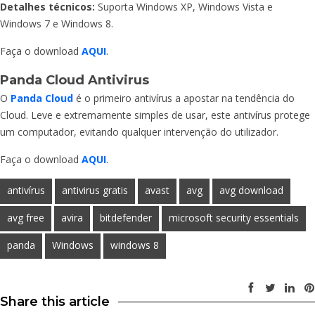
Detalhes técnicos:
Suporta Windows XP, Windows Vista e
Windows 7 e Windows 8.
Faça o download
AQUI
.
Panda Cloud Antivirus
O
Panda Cloud
é o primeiro antivírus a apostar na tendência do
Cloud. Leve e extremamente simples de usar, este antivírus protege
um computador, evitando qualquer intervenção do utilizador.
Faça o download
AQUI
.
antivírus
antivirus gratis
avast
avg
avg download
avg free
avira
bitdefender
microsoft security essentials
panda
Windows
windows 8
Share this article