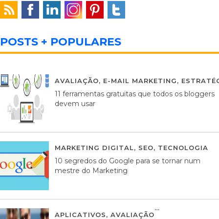
POSTS + POPULARES
AVALIAÇÃO
,
E-MAIL MARKETING
,
ESTRATÉG
11 ferramentas gratuitas que todos os bloggers
devem usar
MARKETING DIGITAL
,
SEO
,
TECNOLOGIA
2
10 segredos do Google para se tornar num
mestre do Marketing
APLICATIVOS
,
AVALIAÇÃO
23 MARÇO, 201