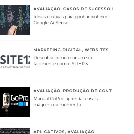
AVALIAÇÃO
,
CASOS DE SUCESSO DE ESTRA
Ideias criativas para ganhar dinheiro:
Google AdSense
MARKETING DIGITAL
,
WEBSITES
05 AGOS
Descubra como criar um site
facilmente com o SITE123
AVALIAÇÃO
,
PRODUÇÃO DE CONTEÚDOS M
Manual GoPro: aprenda a usar a
máquina do momento
APLICATIVOS
,
AVALIAÇÃO
25 MARÇO, 201