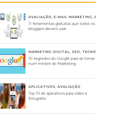
AVALIAÇÃO
,
E-MAIL MARKETING
,
ESTRATÉG
11 ferramentas gratuitas que todos os
bloggers devem usar
MARKETING DIGITAL
,
SEO
,
TECNOLOGIA
2
10 segredos do Google para se tornar
num mestre do Marketing
APLICATIVOS
,
AVALIAÇÃO
23 MARÇO, 201
Top 10 de aplicativos para vídeo e
fotografia