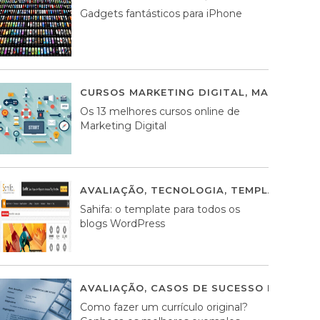
Gadgets fantásticos para iPhone
CURSOS MARKETING DIGITAL
,
MARKETING 
Os 13 melhores cursos online de
Marketing Digital
AVALIAÇÃO
,
TECNOLOGIA
,
TEMPLATES WO
Sahifa: o template para todos os
blogs WordPress
AVALIAÇÃO
,
CASOS DE SUCESSO DE ESTRA
Como fazer um currículo original?