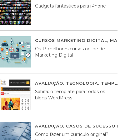
Gadgets fantásticos para iPhone
CURSOS MARKETING DIGITAL
,
MARKETING 
Os 13 melhores cursos online de
Marketing Digital
AVALIAÇÃO
,
TECNOLOGIA
,
TEMPLATES WO
Sahifa: o template para todos os
blogs WordPress
AVALIAÇÃO
,
CASOS DE SUCESSO DE ESTRA
Como fazer um currículo original?