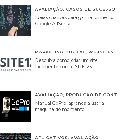
AVALIAÇÃO
,
CASOS DE SUCESSO DE ESTRA
Ideias criativas para ganhar dinheiro:
Google AdSense
MARKETING DIGITAL
,
WEBSITES
05 AGOS
Descubra como criar um site
facilmente com o SITE123
AVALIAÇÃO
,
PRODUÇÃO DE CONTEÚDOS M
Manual GoPro: aprenda a usar a
máquina do momento
APLICATIVOS
,
AVALIAÇÃO
25 MARÇO, 201