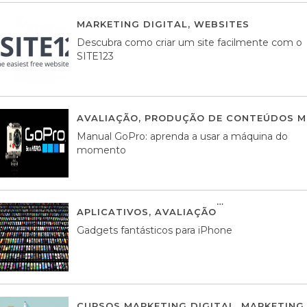
MARKETING DIGITAL
,
WEBSITES
05 AGOS
Descubra como criar um site facilmente com o
SITE123
AVALIAÇÃO
,
PRODUÇÃO DE CONTEÚDOS M
Manual GoPro: aprenda a usar a máquina do
momento
APLICATIVOS
,
AVALIAÇÃO
25 MARÇO, 201
Gadgets fantásticos para iPhone
CURSOS MARKETING DIGITAL
,
MARKETING 