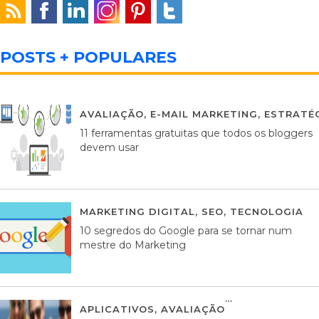
POSTS + POPULARES
AVALIAÇÃO
,
E-MAIL MARKETING
,
ESTRATÉG
11 ferramentas gratuitas que todos os bloggers
devem usar
MARKETING DIGITAL
,
SEO
,
TECNOLOGIA
2
10 segredos do Google para se tornar num
mestre do Marketing
APLICATIVOS
,
AVALIAÇÃO
23 MARÇO, 201