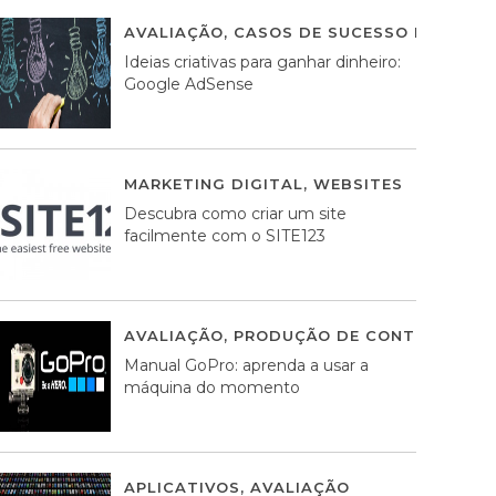
AVALIAÇÃO
,
CASOS DE SUCESSO DE ESTRA
Ideias criativas para ganhar dinheiro:
Google AdSense
MARKETING DIGITAL
,
WEBSITES
05 AGOS
Descubra como criar um site
facilmente com o SITE123
AVALIAÇÃO
,
PRODUÇÃO DE CONTEÚDOS M
Manual GoPro: aprenda a usar a
máquina do momento
APLICATIVOS
,
AVALIAÇÃO
25 MARÇO, 201