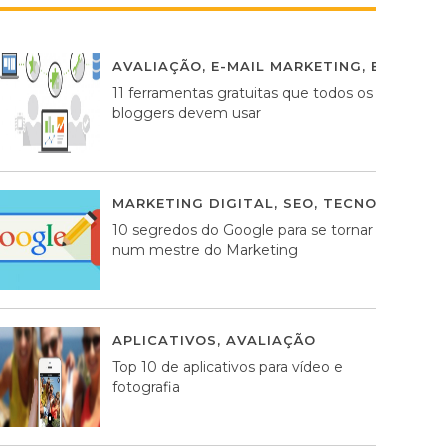
AVALIAÇÃO
,
E-MAIL MARKETING
,
ESTRATÉG
11 ferramentas gratuitas que todos os
bloggers devem usar
MARKETING DIGITAL
,
SEO
,
TECNOLOGIA
2
10 segredos do Google para se tornar
num mestre do Marketing
APLICATIVOS
,
AVALIAÇÃO
23 MARÇO, 201
Top 10 de aplicativos para vídeo e
fotografia