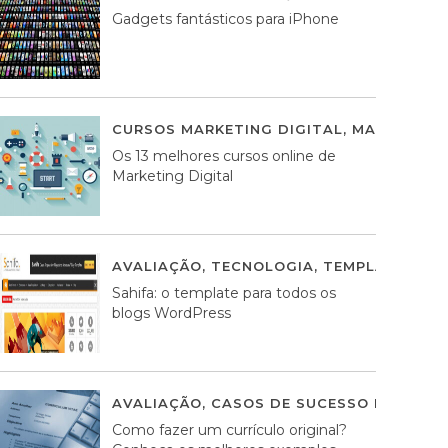
Gadgets fantásticos para iPhone
CURSOS MARKETING DIGITAL
,
MARKETING 
Os 13 melhores cursos online de
Marketing Digital
AVALIAÇÃO
,
TECNOLOGIA
,
TEMPLATES WO
Sahifa: o template para todos os
blogs WordPress
AVALIAÇÃO
,
CASOS DE SUCESSO DE ESTRA
Como fazer um currículo original?